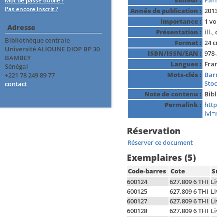
Editeur :
Pari
Mot de passe oublié ?
Pas encore inscrit ?
Année de publication :
201
Importance :
1 vo
Adresse
Présentation :
ill.,
Bibliothèque centrale
Format :
24 
Université ALIOUNE DIOP BP 30
ISBN/ISSN/EAN :
978-
BAMBEY
Langues :
Fran
Sénégal
Mots-clés :
Bar
+221 78 249 89 77
Sto
contact
Note de contenu :
Bibl
Permalink :
htt
lvl=
Réservation
Réserver ce document
Exemplaires (5)
Code-barres
Cote
S
600124
627.809 6 THI
Li
600125
627.809 6 THI
Li
600127
627.809 6 THI
Li
600128
627.809 6 THI
Li