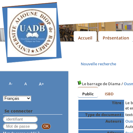
Accueil
Présentation
Nouvelle recherche
A-
A
A+
Le barrage de Diama
/
Ous
Public
ISBD
Titre :
Le 
et 
Se connecter
Type de document :
tex
Auteurs :
Ous
Aut