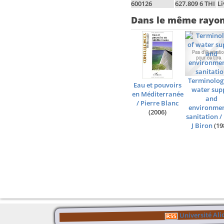
600126
627.809 6 THI
Li
Dans le même rayo
Terminolog
Eau et pouvoirs
water sup
en Méditerranée
and
/
Pierre Blanc
environmen
(2006)
sanitation
/
J Biron
(19
Université Al