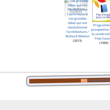
Les grandes
idées qui ont
Programme
révolutionné
prospective
l'architecture
/
la construct
Richard Weston
Yves Caza
(2013)
(1969)
Université Al