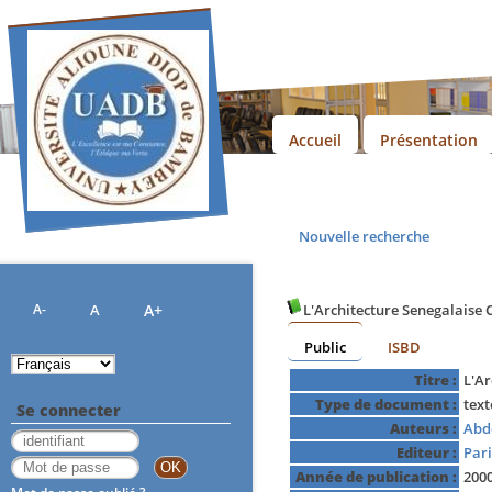
Accueil
Présentation
Nouvelle recherche
A-
A
A+
L'Architecture Senegalaise
Public
ISBD
Titre :
L'A
Type de document :
tex
Se connecter
Auteurs :
Abd
Editeur :
Pari
Année de publication :
200