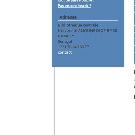
Mot de passe oublié ?
Pas encore inscrit ?
Adresse
Bibliothèque centrale
Université ALIOUNE DIOP BP 30
BAMBEY
Sénégal
+221 78 249 89 77
contact