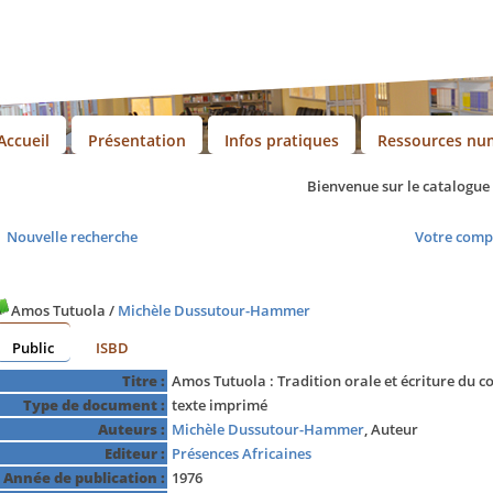
Accueil
Présentation
Infos pratiques
Ressources nu
Bienvenue sur le catalogue d
Nouvelle recherche
Votre comp
Amos Tutuola
/
Michèle Dussutour-Hammer
Public
ISBD
Titre :
Amos Tutuola : Tradition orale et écriture du c
Type de document :
texte imprimé
Auteurs :
Michèle Dussutour-Hammer
, Auteur
Editeur :
Présences Africaines
Année de publication :
1976