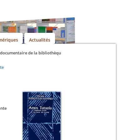
mériques
Actualités
ocumentaire de la bibliothèque universitaire
te
onte