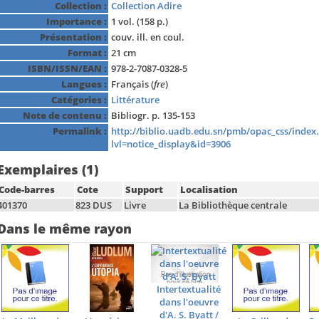
Collection :
Collection Adire
Importance :
1 vol. (158 p.)
Présentation :
couv. ill. en coul.
Format :
21 cm
ISBN/ISSN/EAN :
978-2-7087-0328-5
Langues :
Français (
fre
)
Catégories :
Littérature
Note de contenu :
Bibliogr. p. 135-153
Permalink :
http://biblio.uadb.edu.sn/pmb/opac_css/index
lvl=notice_display&id=3906
Exemplaires (1)
Code-barres
Cote
Support
Localisation
401370
823 DUS
Livre
La Bibliothèque centrale
Dans le même rayon
Intertextualité
dans l'oeuvre
d'A. S. Byatt
/