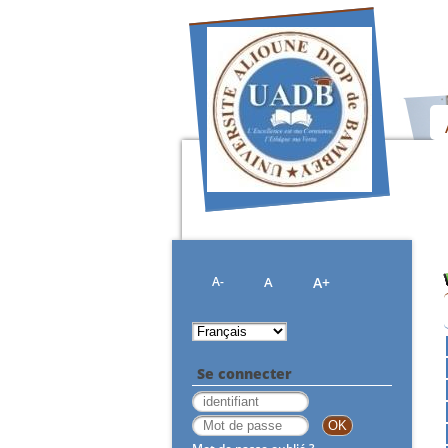
A-
A
A+
Se connecter