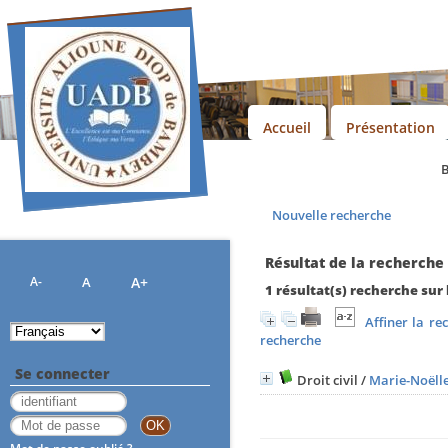
Accueil
Présentation
Bien
Nouvelle recherche
Résultat de la recherche
A-
A
A+
1 résultat(s) recherche sur
Affiner la re
recherche
Se connecter
Droit civil
/
Marie-Noëlle