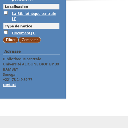
Localisasion
La Bibliothèque centrale
[1]
Type de notice
Document
[1]
Adresse
Bibliothèque centrale
Université ALIOUNE DIOP BP 30
BAMBEY
Sénégal
+221 78 249 89 77
contact