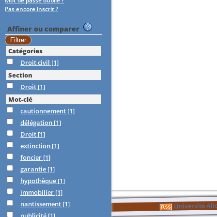
Mot de passe oublié ?
Pas encore inscrit ?
Affiner ou comparer
Catégories
Droit civil
[1]
Section
Droit
[1]
Mot-clé
cautionnement
[1]
délégation
[1]
Droit
[1]
extinction
[1]
foncier
[1]
garantie
[1]
hypothèque
[1]
immobilier
[1]
nantissement
[1]
Université Al
publicité
[1]