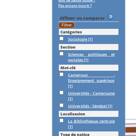
Mot de passe oublié ?
Pas encore inscrit ?
Affiner ou comparer
Catégories
Sociologie
[1]
Section
Sciences politiques et
sociales
[1]
Mot-clé
Cameroun -
Enseignement supérieur
[1]
Universités - Cameroune
[1]
Universités - Sénégal
[1]
Localisasion
La Bibliothèque centrale
[1]
Type de notice