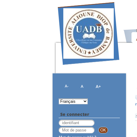
A-
A
A+
Se connecter