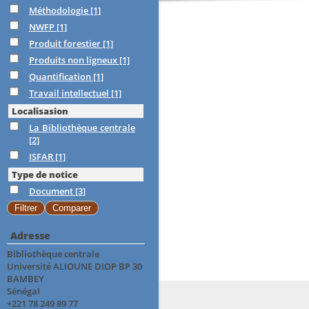
Méthodologie
[1]
NWFP
[1]
Produit forestier
[1]
Produits non ligneux
[1]
Quantification
[1]
Travail intellectuel
[1]
Localisasion
La Bibliothèque centrale
[2]
ISFAR
[1]
Type de notice
Document
[3]
Adresse
Bibliothèque centrale
Université ALIOUNE DIOP BP 30
BAMBEY
Sénégal
+221 78 249 89 77