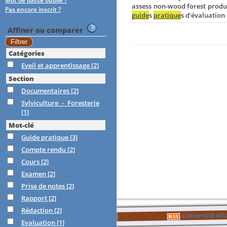
Mot de passe oublié ?
assess non-wood forest produc
Pas encore inscrit ?
guide
s
pratique
s d’évaluation
Affiner ou comparer
Catégories
Eveil et apprentissage
[2]
Section
Documentaires
[2]
Sylviculture - Foresterie
[1]
Mot-clé
Guide pratique
[3]
Compte rendu
[2]
Cours
[2]
Examen
[2]
Prise de notes
[2]
Rapport
[2]
Rédaction
[2]
Université Al
Evaluation
[1]