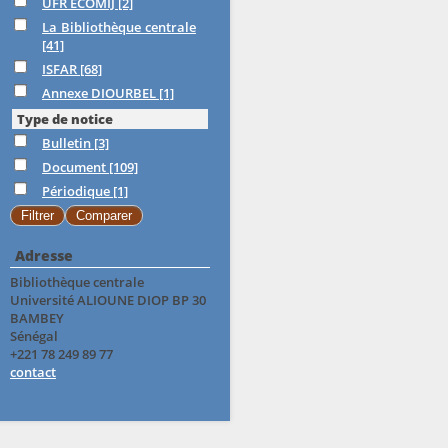
UFR ECOMIJ
[2]
La Bibliothèque centrale
[41]
ISFAR
[68]
Annexe DIOURBEL
[1]
Type de notice
Bulletin
[3]
Document
[109]
Périodique
[1]
Adresse
Bibliothèque centrale
Université ALIOUNE DIOP BP 30
BAMBEY
Sénégal
+221 78 249 89 77
contact