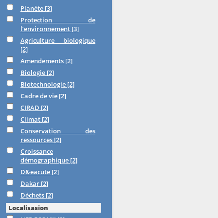
Planète
[3]
Protection de
l’environnement
[3]
Agriculture biologique
[2]
Amendements
[2]
Biologie
[2]
Biotechnologie
[2]
Cadre de vie
[2]
CIRAD
[2]
Climat
[2]
Conservation des
ressources
[2]
Croissance
démographique
[2]
D&eacute
[2]
Dakar
[2]
Déchets
[2]
Localisasion