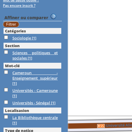
Mot de passe oublié ?
Pas encore inscrit ?
Affiner ou comparer
Catégories
Sociologie
[1]
Section
Sciences politiques et
sociales
[1]
Mot-clé
Cameroun -
Enseignement supérieur
[1]
Universités - Cameroune
[1]
Universités - Sénégal
[1]
Localisasion
La Bibliothèque centrale
[1]
Université Al
Type de notice