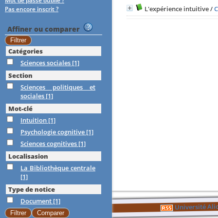
Mot de passe oublié ?
L'expérience intuitive
/
C
Pas encore inscrit ?
Affiner ou comparer
Catégories
Sciences sociales
[1]
Section
Sciences politiques et
sociales
[1]
Mot-clé
Intuition
[1]
Psychologie cognitive
[1]
Sciences cognitives
[1]
Localisasion
La Bibliothèque centrale
[1]
Type de notice
Document
[1]
Université Al