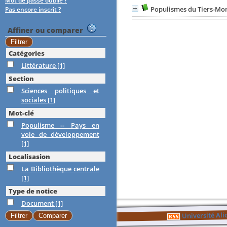
Mot de passe oublié ?
Populismes du Tiers-Mo
Pas encore inscrit ?
Affiner ou comparer
Catégories
Littérature
[1]
Section
Sciences politiques et
sociales
[1]
Mot-clé
Populisme -- Pays en
voie de développement
[1]
Localisasion
La Bibliothèque centrale
[1]
Type de notice
Document
[1]
Université Al