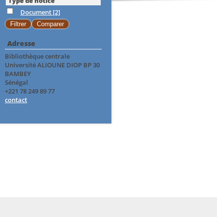
Type de notice
Document
[2]
Adresse
Bibliothèque centrale
Université ALIOUNE DIOP BP 30
BAMBEY
Sénégal
+221 78 249 89 77
contact