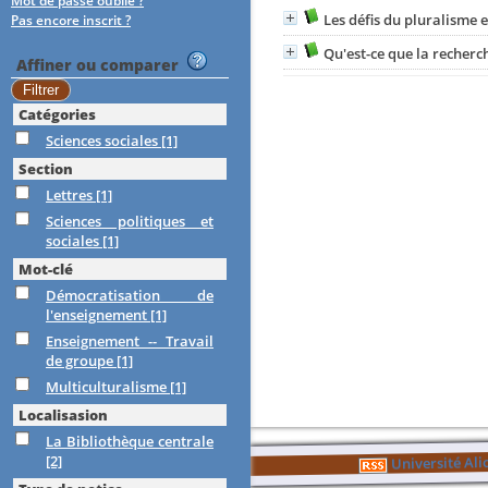
Mot de passe oublié ?
Les défis du pluralisme 
Pas encore inscrit ?
Qu'est-ce que la recherch
Affiner ou comparer
Catégories
Sciences sociales
[1]
Section
Lettres
[1]
Sciences politiques et
sociales
[1]
Mot-clé
Démocratisation de
l'enseignement
[1]
Enseignement -- Travail
de groupe
[1]
Multiculturalisme
[1]
Localisasion
La Bibliothèque centrale
[2]
Université Al