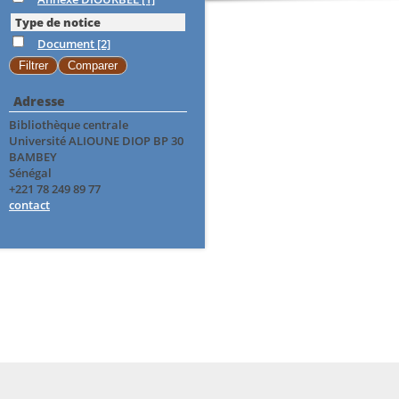
Type de notice
Document
[2]
Adresse
Bibliothèque centrale
Université ALIOUNE DIOP BP 30
BAMBEY
Sénégal
+221 78 249 89 77
contact