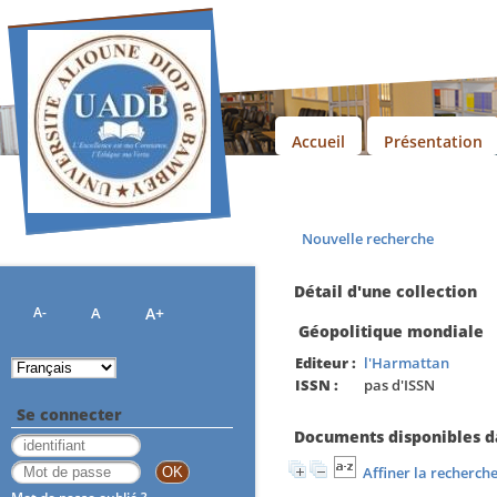
Accueil
Présentation
Nouvelle recherche
Détail d'une collection
A-
A
A+
Géopolitique mondiale
Editeur :
l'Harmattan
ISSN :
pas d'ISSN
Se connecter
Documents disponibles da
Affiner la recherch