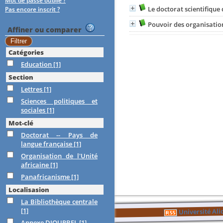
Mot de passe oublié ?
Le doctorat scientifiqu
Pas encore inscrit ?
Pouvoir des organisation
Affiner ou comparer
Catégories
Education
[1]
Section
Lettres
[1]
Sciences politiques et
sociales
[1]
Mot-clé
Doctorat -- Pays de
langue française
[1]
Organisation de l'Unité
africaine
[1]
Panafricanisme
[1]
Localisasion
La Bibliothèque centrale
[1]
Université Al
Annexe DIOURBEL
[1]