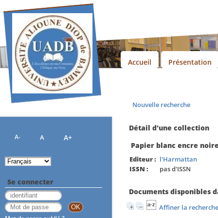
Accueil
Présentation
Nouvelle recherche
Détail d'une collection
A-
A
A+
Papier blanc encre noir
Editeur :
l'Harmattan
ISSN :
pas d'ISSN
Se connecter
Documents disponibles da
Affiner la recherch