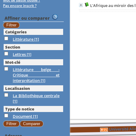
Mot de passe oublié ?
L'Afrique au miroir des l
Pas encore inscrit ?
Affiner ou comparer
Catégories
Littérature
[1]
Section
Lettres
[1]
Mot-clé
Littérature belge -
Critique et
interprétation
[1]
Localisasion
La Bibliothèque centrale
[1]
Type de notice
Document
[1]
Université Al
Adresse