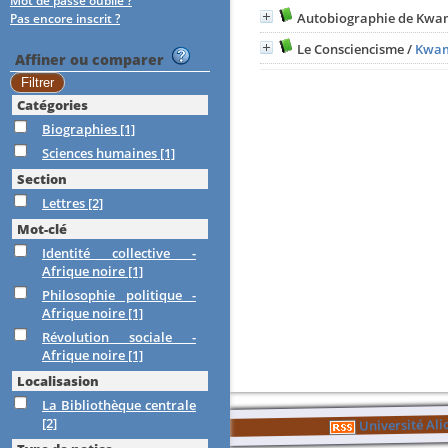
Mot de passe oublié ?
Autobiographie de Kw
Pas encore inscrit ?
Le Consciencisme
/
Kwa
Affiner ou comparer
Catégories
Biographies
[1]
Sciences humaines
[1]
Section
Lettres
[2]
Mot-clé
Identité collective -
Afrique noire
[1]
Philosophie politique -
Afrique noire
[1]
Révolution sociale -
Afrique noire
[1]
Localisasion
La Bibliothèque centrale
[2]
Université Al