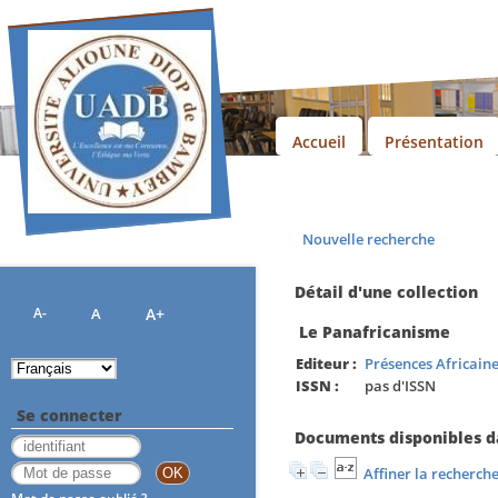
Accueil
Présentation
Nouvelle recherche
Détail d'une collection
A-
A
A+
Le Panafricanisme
Editeur :
Présences Africain
ISSN :
pas d'ISSN
Se connecter
Documents disponibles da
Affiner la recherch