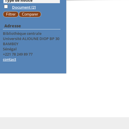
Type de notice
Document
[2]
Adresse
Bibliothèque centrale
Université ALIOUNE DIOP BP 30
BAMBEY
Sénégal
+221 78 249 89 77
contact