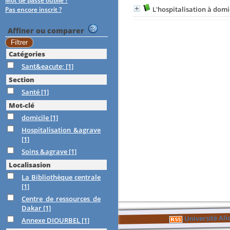
Mot de passe oublié ?
L'hospitalisation à domi
Pas encore inscrit ?
Affiner ou comparer
Catégories
Sant&eacute;
[1]
Section
Santé
[1]
Mot-clé
domicile
[1]
Hospitalisation &agrave
[1]
Soins &agrave
[1]
Localisasion
La Bibliothèque centrale
[1]
Centre de ressources de
Dakar
[1]
Université Al
Annexe DIOURBEL
[1]