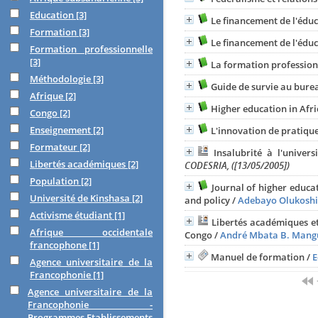
Education
[3]
Le financement de l'édu
Formation
[3]
Le financement de l'édu
Formation professionnelle
[3]
La formation profession
Méthodologie
[3]
Guide de survie au bure
Afrique
[2]
Higher education in Afri
Congo
[2]
Enseignement
[2]
L'innovation de pratiqu
Formateur
[2]
Insalubrité à l'univer
Libertés académiques
[2]
CODESRIA, ([13/05/2005])
Population
[2]
Journal of higher educat
Université de Kinshasa
[2]
and policy
/
Adebayo Olukoshi
Activisme étudiant
[1]
Libertés académiques et
Afrique occidentale
Congo
/
André Mbata B. Mang
francophone
[1]
Manuel de formation
/
E
Agence universitaire de la
Francophonie
[1]
Agence universitaire de la
Francophonie -
Programmes,Etablissements