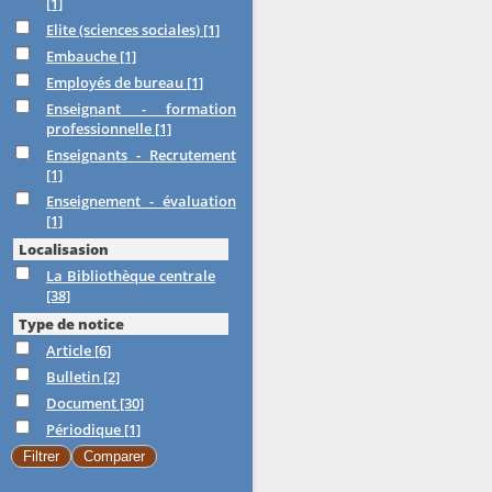
[1]
Elite (sciences sociales)
[1]
Embauche
[1]
Employés de bureau
[1]
Enseignant - formation
professionnelle
[1]
Enseignants - Recrutement
[1]
Enseignement - évaluation
[1]
Localisasion
La Bibliothèque centrale
[38]
Type de notice
Article
[6]
Bulletin
[2]
Document
[30]
Périodique
[1]