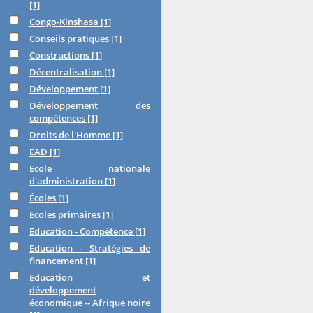
[1]
Congo-Kinshasa
[1]
Conseils pratiques
[1]
Constructions
[1]
Décentralisation
[1]
Développement
[1]
Développement des
compétences
[1]
Droits de l'Homme
[1]
EAD
[1]
Ecole nationale
d'administration
[1]
Écoles
[1]
Ecoles primaires
[1]
Education - Compétence
[1]
Education - Stratégies de
financement
[1]
Education et
développement
économique -- Afrique noire