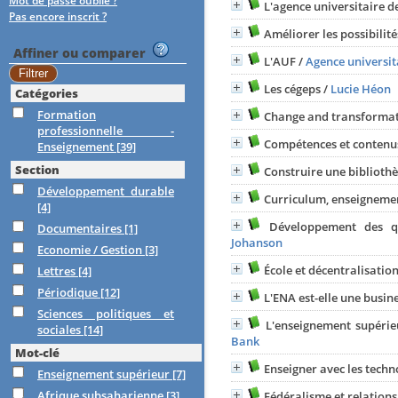
Mot de passe oublié ?
L'agence universitaire 
Pas encore inscrit ?
Améliorer les possibilit
Affiner ou comparer
L'AUF
/
Agence universit
Les cégeps
/
Lucie Héon
Catégories
Formation
Change and transformati
professionnelle -
Compétences et contenu
Enseignement
[39]
Section
Construire une bibliothè
Développement durable
Curriculum, enseignemen
[4]
Développement des qu
Documentaires
[1]
Johanson
Economie / Gestion
[3]
École et décentralisatio
Lettres
[4]
Périodique
[12]
L'ENA est-elle une busine
Sciences politiques et
L'enseignement supéri
sociales
[14]
Bank
Mot-clé
Enseigner avec les techn
Enseignement supérieur
[7]
Afrique subsaharienne
[3]
Fédéralisme et relations