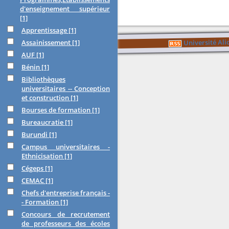
d'enseignement supérieur
[1]
Apprentissage
[1]
Université Al
Assainissement
[1]
AUF
[1]
Bénin
[1]
Bibliothèques
universitaires -- Conception
et construction
[1]
Bourses de formation
[1]
Bureaucratie
[1]
Burundi
[1]
Campus universitaires -
Ethnicisation
[1]
Cégeps
[1]
CEMAC
[1]
Chefs d'entreprise français -
- Formation
[1]
Concours de recrutement
de professeurs des écoles