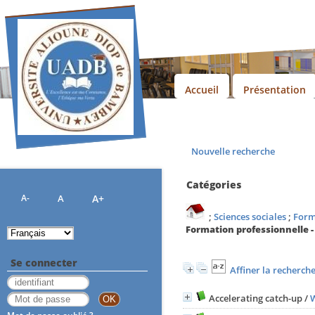
Accueil
Présentation
Bienv
Nouvelle recherche
Catégories
A-
A
A+
;
Sciences sociales
;
Form
Formation professionnelle 
Se connecter
Affiner la recherch
Accelerating catch-up
/