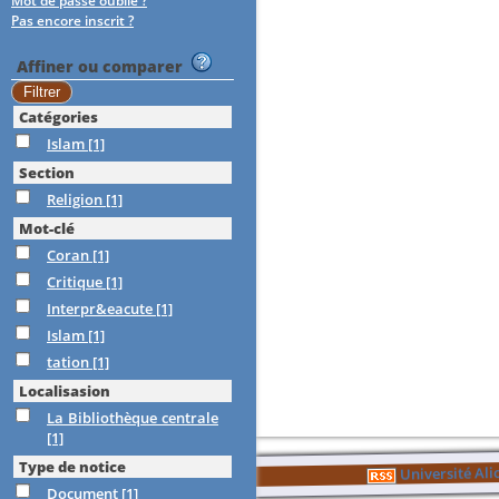
Mot de passe oublié ?
Pas encore inscrit ?
Affiner ou comparer
Catégories
Islam
[1]
Section
Religion
[1]
Mot-clé
Coran
[1]
Critique
[1]
Interpr&eacute
[1]
Islam
[1]
tation
[1]
Localisasion
La Bibliothèque centrale
[1]
Type de notice
Université Al
Document
[1]