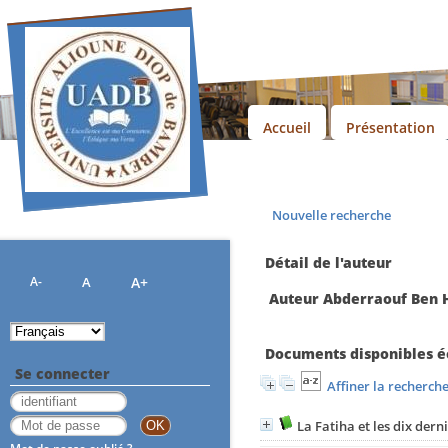
Accueil
Présentation
Nouvelle recherche
Détail de l'auteur
A-
A
A+
Auteur Abderraouf Ben 
Documents disponibles éc
Se connecter
Affiner la recherch
La Fatiha et les dix dern