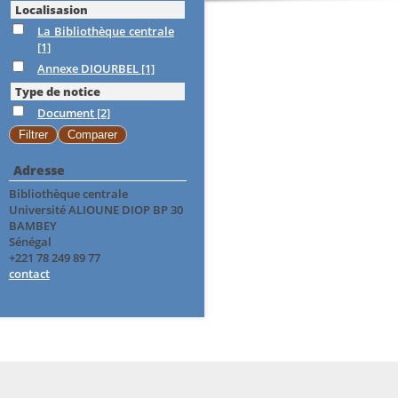
Localisasion
La Bibliothèque centrale
[1]
Annexe DIOURBEL
[1]
Type de notice
Document
[2]
Adresse
Bibliothèque centrale
Université ALIOUNE DIOP BP 30
BAMBEY
Sénégal
+221 78 249 89 77
contact