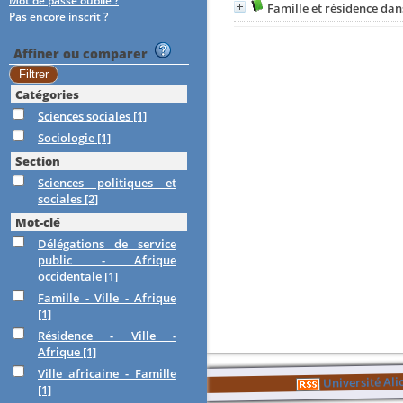
Mot de passe oublié ?
Famille et résidence dans
Pas encore inscrit ?
Affiner ou comparer
Catégories
Sciences sociales
[1]
Sociologie
[1]
Section
Sciences politiques et
sociales
[2]
Mot-clé
Délégations de service
public - Afrique
occidentale
[1]
Famille - Ville - Afrique
[1]
Résidence - Ville -
Afrique
[1]
Ville africaine - Famille
Université Al
[1]