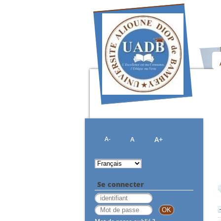
A-
A
A+
Se connecter