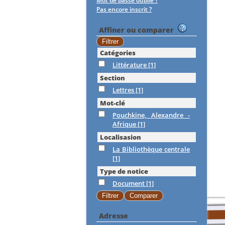
Mot de passe oublié ?
Pas encore inscrit ?
Affiner ou comparer
Catégories
Littérature
[1]
Section
Lettres
[1]
Mot-clé
Pouchkine, Alexandre -
Afrique
[1]
Localisasion
La Bibliothèque centrale
[1]
Type de notice
Document
[1]
Adresse