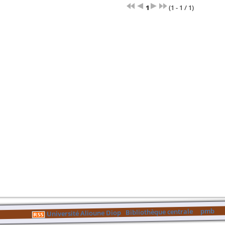
1
(1 - 1 / 1)
pmb
Bibliothèque centrale
Université Alioune Diop