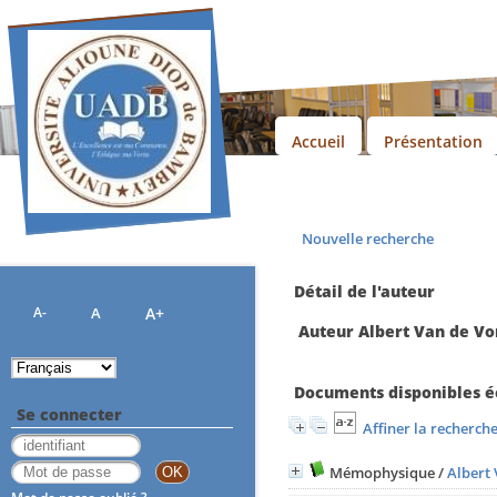
Accueil
Présentation
Nouvelle recherche
Détail de l'auteur
A-
A
A+
Auteur Albert Van de Vo
Documents disponibles éc
Se connecter
Affiner la recherch
Mémophysique
/
Albert 