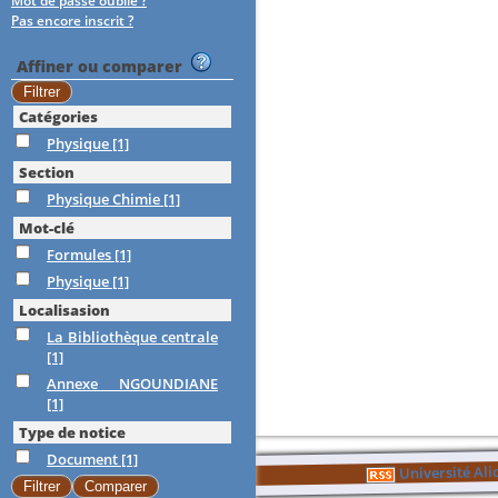
Mot de passe oublié ?
Pas encore inscrit ?
Affiner ou comparer
Catégories
Physique
[1]
Section
Physique Chimie
[1]
Mot-clé
Formules
[1]
Physique
[1]
Localisasion
La Bibliothèque centrale
[1]
Annexe NGOUNDIANE
[1]
Type de notice
Document
[1]
Université Al