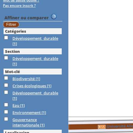
Mot de passe oublié ?
Pas encore inscrit ?
Affiner ou comparer
Catégories
Développement durable
[1]
Section
Développement durable
[1]
Mot-clé
Biodiversité
[1]
Crises écologiques
[1]
Développement durable
[1]
Eau
[1]
Environnement
[1]
Gouvernance
internationale
[1]
Université Al
Localisasion