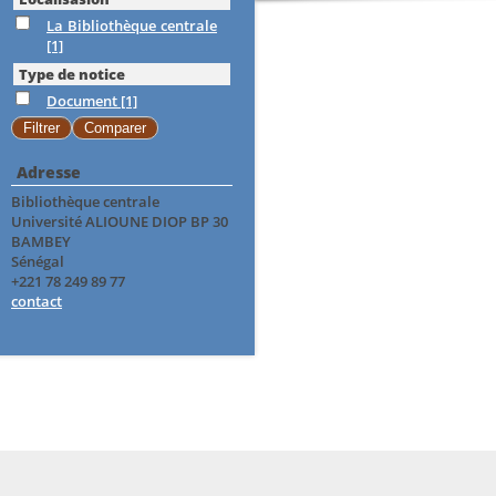
La Bibliothèque centrale
[1]
Type de notice
Document
[1]
Adresse
Bibliothèque centrale
Université ALIOUNE DIOP BP 30
BAMBEY
Sénégal
+221 78 249 89 77
contact